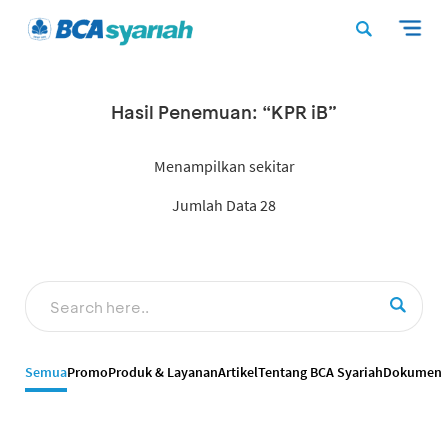
Hasil Penemuan: “KPR iB”
Menampilkan sekitar
Jumlah Data 28
Semua
Promo
Produk & Layanan
Artikel
Tentang BCA Syariah
Dokumen