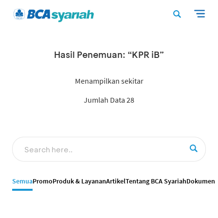
Hasil Penemuan: “KPR iB”
Menampilkan sekitar
Jumlah Data 28
Semua
Promo
Produk & Layanan
Artikel
Tentang BCA Syariah
Dokumen