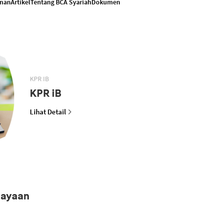
anan
Artikel
Tentang BCA Syariah
Dokumen
KPR IB
KPR iB
Lihat Detail
iayaan