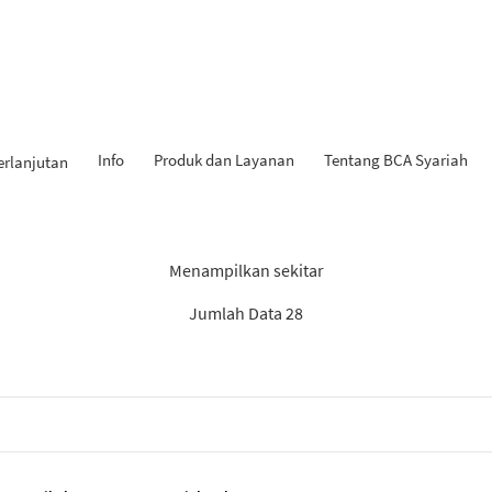
Info
Produk dan Layanan
Tentang BCA Syariah
erlanjutan
Hasil Penemuan: “KPR iB”
Menampilkan sekitar
Jumlah Data 28