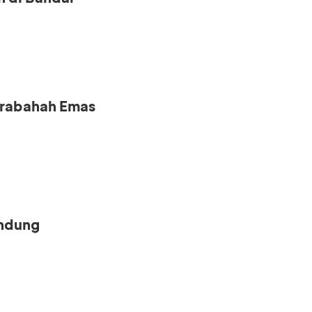
urabahah Emas
andung