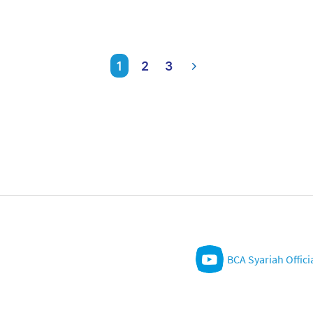
1
2
3
BCA Syariah Offici