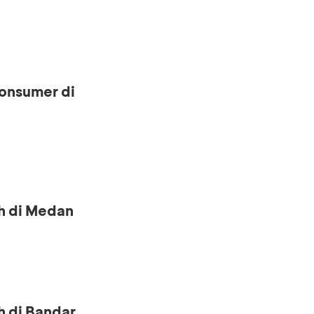
onsumer di
h di Medan
h di Bandar