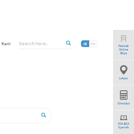
Karir
ID
EN
Pemrek
Online
BSya
Lokasi
Simulasi
Klik BCA
Syariah