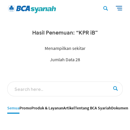
Hasil Penemuan: “KPR iB”
Menampilkan sekitar
Jumlah Data 28
Semua
Promo
Produk & Layanan
Artikel
Tentang BCA Syariah
Dokumen