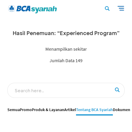
Hasil Penemuan: “Experienced Program”
Menampilkan sekitar
Jumlah Data 149
Semua
Promo
Produk & Layanan
Artikel
Tentang BCA Syariah
Dokumen