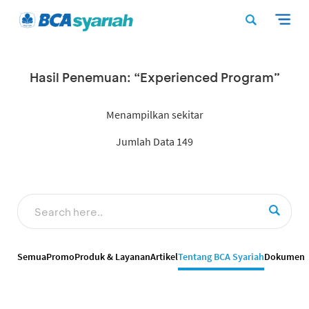
Hasil Penemuan: “Experienced Program”
Menampilkan sekitar
Jumlah Data 149
Semua
Promo
Produk & Layanan
Artikel
Tentang BCA Syariah
Dokumen