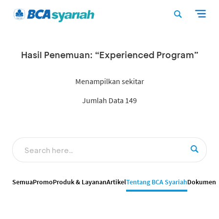
Hasil Penemuan: “Experienced Program”
Menampilkan sekitar
Jumlah Data 149
Semua
Promo
Produk & Layanan
Artikel
Tentang BCA Syariah
Dokumen