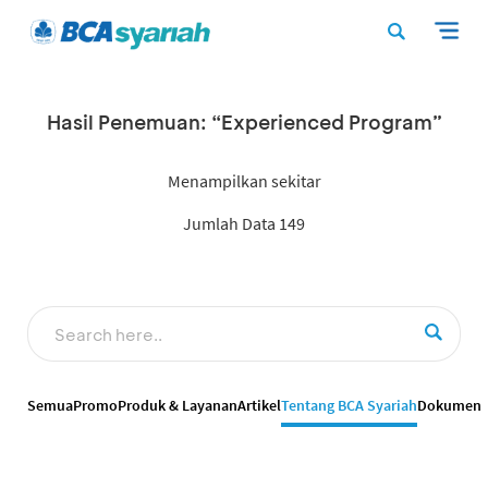
Hasil Penemuan: “Experienced Program”
Menampilkan sekitar
Jumlah Data 149
Semua
Promo
Produk & Layanan
Artikel
Tentang BCA Syariah
Dokumen