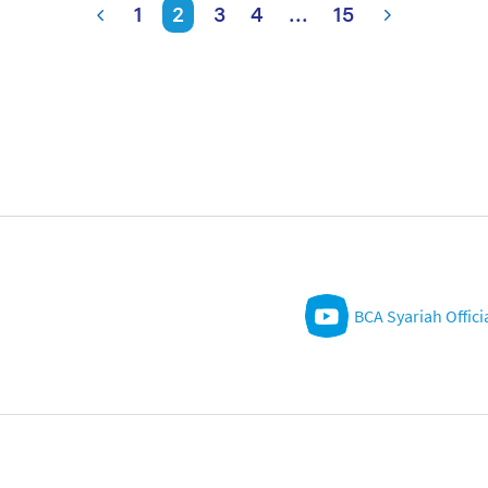
1
2
3
4
...
15
BCA Syariah Offici