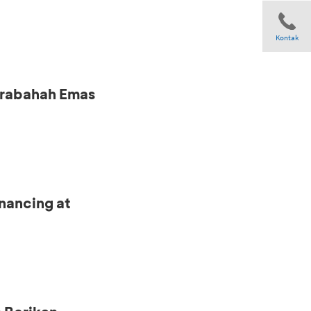
Kontak
urabahah Emas
Share
nancing at