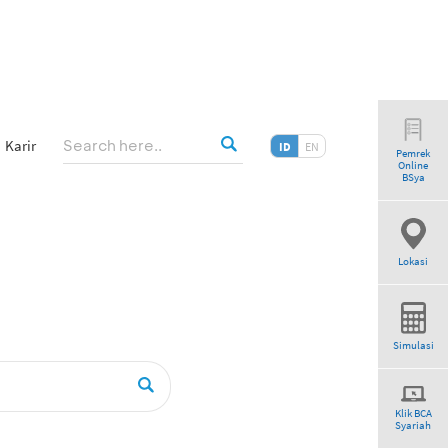
Karir
ID
EN
Pemrek
Online
ogram”
BSya
Lokasi
Simulasi
Klik BCA
Syariah