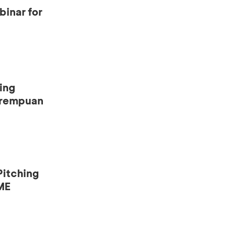
binar for
ing
erempuan
Pitching
ME