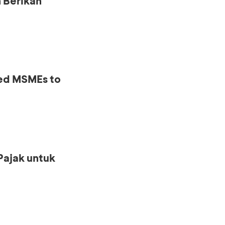
 Berikan
ed MSMEs to
Pajak untuk