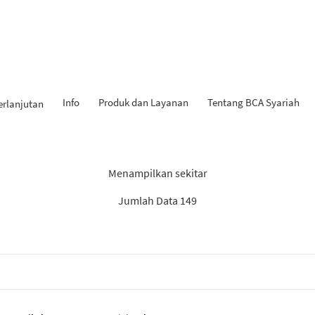
Info
Produk dan Layanan
Tentang BCA Syariah
erlanjutan
 Penemuan: “Experienced Pr
Menampilkan sekitar
Jumlah Data 149