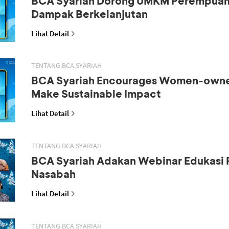
BCA Syariah Dorong UMKM Perempuan
Dampak Berkelanjutan
Lihat Detail
TENTANG BCA SYARIAH
BCA Syariah Encourages Women-own
Make Sustainable Impact
Lihat Detail
TENTANG BCA SYARIAH
BCA Syariah Adakan Webinar Edukasi 
Nasabah
Lihat Detail
TENTANG BCA SYARIAH