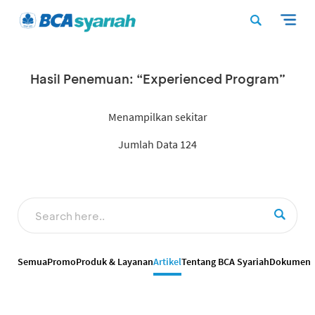
Hasil Penemuan: “Experienced Program”
Menampilkan sekitar
Jumlah Data 124
Semua
Promo
Produk & Layanan
Artikel
Tentang BCA Syariah
Dokumen