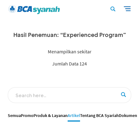
Hasil Penemuan: “Experienced Program”
Menampilkan sekitar
Jumlah Data 124
Semua
Promo
Produk & Layanan
Artikel
Tentang BCA Syariah
Dokumen