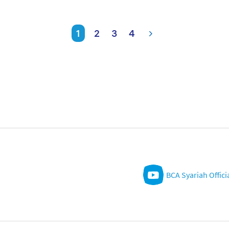
1
2
3
4
BCA Syariah Offici