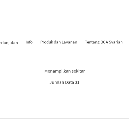
Info
Produk dan Layanan
Tentang BCA Syariah
erlanjutan
 Penemuan: “Experienced Pr
Menampilkan sekitar
Jumlah Data 31