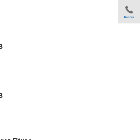
Kontak
Share
B
B