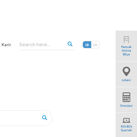
Karir
ID
EN
Pemrek
Online
ogram”
BSya
Lokasi
Simulasi
Klik BCA
Syariah