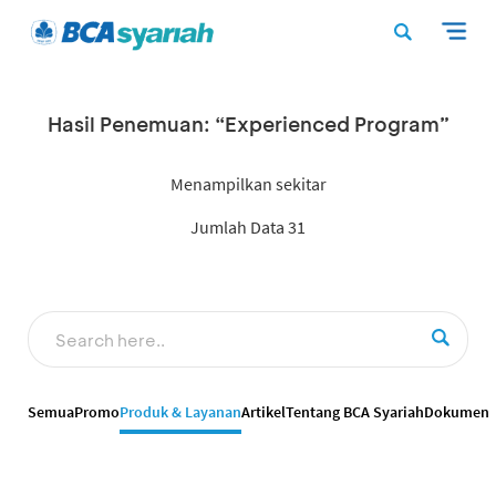
Hasil Penemuan: “Experienced Program”
Menampilkan sekitar
Jumlah Data 31
Semua
Promo
Produk & Layanan
Artikel
Tentang BCA Syariah
Dokumen