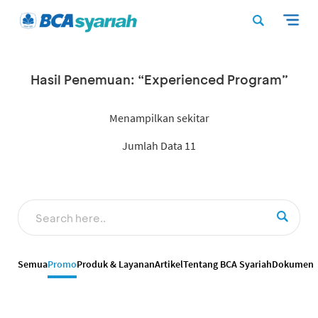
Hasil Penemuan: “Experienced Program”
Menampilkan sekitar
Jumlah Data 11
Semua
Promo
Produk & Layanan
Artikel
Tentang BCA Syariah
Dokumen