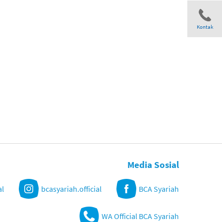
Kontak
Share
Media Sosial
al
bcasyariah.official
BCA Syariah
WA Official BCA Syariah