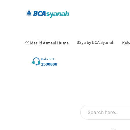
BSya by BCA Syariah
99 Masjid Asmaul Husna
Keb
Hasil
Halo BCA
1500888