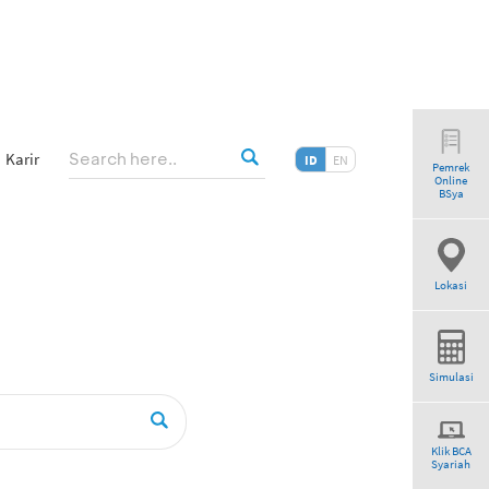
Karir
ID
EN
Pemrek
Online
ogram”
BSya
Lokasi
Simulasi
Klik BCA
Syariah