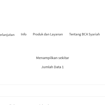
Info
Produk dan Layanan
Tentang BCA Syariah
erlanjutan
 Penemuan: “Experienced Pr
Menampilkan sekitar
Jumlah Data 1