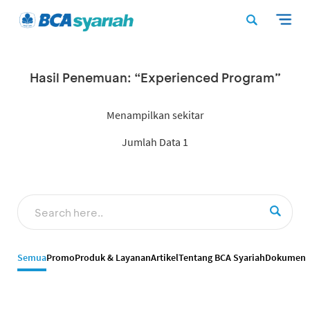
Hasil Penemuan: “Experienced Program”
Menampilkan sekitar
Jumlah Data 1
Semua
Promo
Produk & Layanan
Artikel
Tentang BCA Syariah
Dokumen