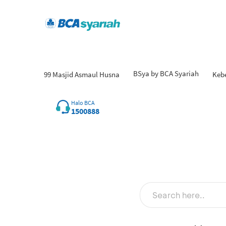
BSya by BCA Syariah
99 Masjid Asmaul Husna
Keb
Hasil
Halo BCA
1500888