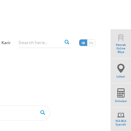
Karir
ID
EN
Pemrek
Online
ogram”
BSya
Lokasi
Simulasi
Klik BCA
Syariah