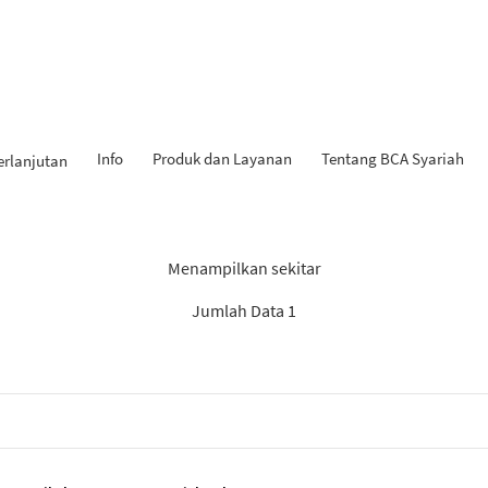
Info
Produk dan Layanan
Tentang BCA Syariah
erlanjutan
 Penemuan: “Experienced Pr
Menampilkan sekitar
Jumlah Data 1