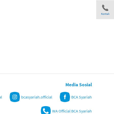
Kontak
Share
Media Sosial
al
bcasyariah.official
BCA Syariah
WA Official BCA Syariah