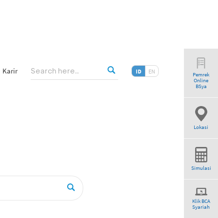
Karir
ID
EN
Pemrek
Online
ogram”
BSya
Lokasi
Simulasi
Klik BCA
Syariah