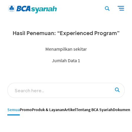
Hasil Penemuan: “Experienced Program”
Menampilkan sekitar
Jumlah Data 1
Semua
Promo
Produk & Layanan
Artikel
Tentang BCA Syariah
Dokumen