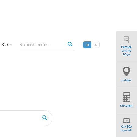
Karir
ID
EN
Pemrek
Online
ogram”
BSya
Lokasi
Simulasi
Klik BCA
Syariah