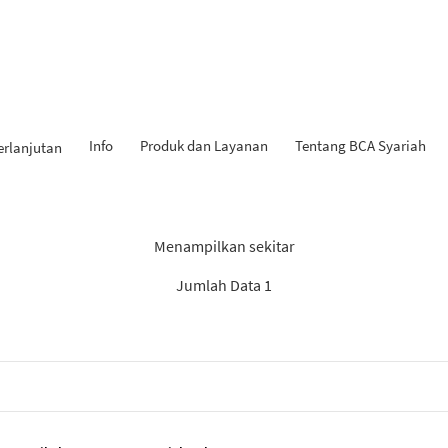
Info
Produk dan Layanan
Tentang BCA Syariah
erlanjutan
 Penemuan: “Experienced Pr
Menampilkan sekitar
Jumlah Data 1