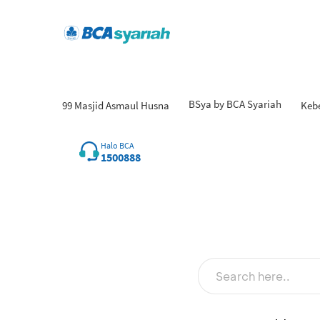
BSya by BCA Syariah
99 Masjid Asmaul Husna
Keb
Hasil
Halo BCA
1500888