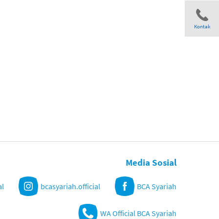
Kontak
Share
Media Sosial
al
bcasyariah.official
BCA Syariah
WA Official BCA Syariah