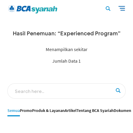
Hasil Penemuan: “Experienced Program”
Menampilkan sekitar
Jumlah Data 1
Semua
Promo
Produk & Layanan
Artikel
Tentang BCA Syariah
Dokumen