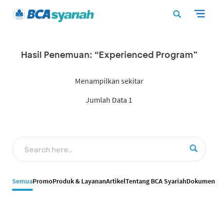
Hasil Penemuan: “Experienced Program”
Menampilkan sekitar
Jumlah Data 1
Semua
Promo
Produk & Layanan
Artikel
Tentang BCA Syariah
Dokumen