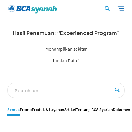
Hasil Penemuan: “Experienced Program”
Menampilkan sekitar
Jumlah Data 1
Semua
Promo
Produk & Layanan
Artikel
Tentang BCA Syariah
Dokumen