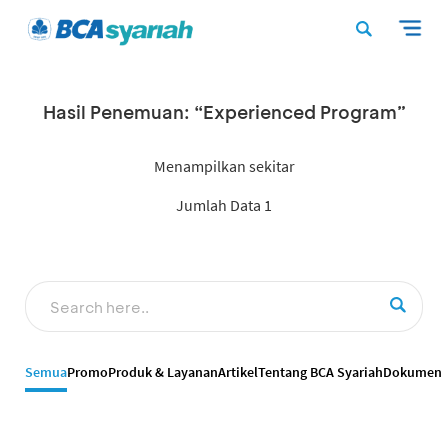
Hasil Penemuan: “Experienced Program”
Menampilkan sekitar
Jumlah Data 1
Semua
Promo
Produk & Layanan
Artikel
Tentang BCA Syariah
Dokumen