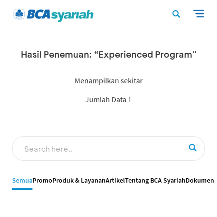
Hasil Penemuan: “Experienced Program”
Menampilkan sekitar
Jumlah Data 1
Semua
Promo
Produk & Layanan
Artikel
Tentang BCA Syariah
Dokumen