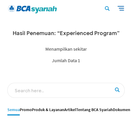
Hasil Penemuan: “Experienced Program”
Menampilkan sekitar
Jumlah Data 1
Semua
Promo
Produk & Layanan
Artikel
Tentang BCA Syariah
Dokumen