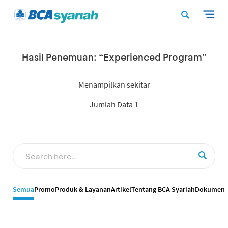
Hasil Penemuan: “Experienced Program”
Menampilkan sekitar
Jumlah Data 1
Semua
Promo
Produk & Layanan
Artikel
Tentang BCA Syariah
Dokumen