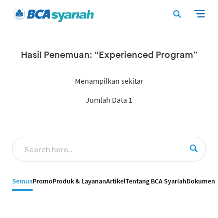
Hasil Penemuan: “Experienced Program”
Menampilkan sekitar
Jumlah Data 1
Semua
Promo
Produk & Layanan
Artikel
Tentang BCA Syariah
Dokumen