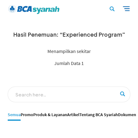
Hasil Penemuan: “Experienced Program”
Menampilkan sekitar
Jumlah Data 1
Semua
Promo
Produk & Layanan
Artikel
Tentang BCA Syariah
Dokumen