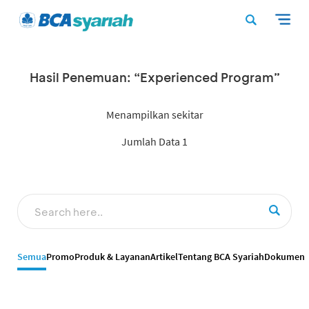
Hasil Penemuan: “Experienced Program”
Menampilkan sekitar
Jumlah Data 1
Semua
Promo
Produk & Layanan
Artikel
Tentang BCA Syariah
Dokumen