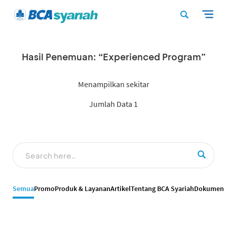
Hasil Penemuan: “Experienced Program”
Menampilkan sekitar
Jumlah Data 1
Semua
Promo
Produk & Layanan
Artikel
Tentang BCA Syariah
Dokumen