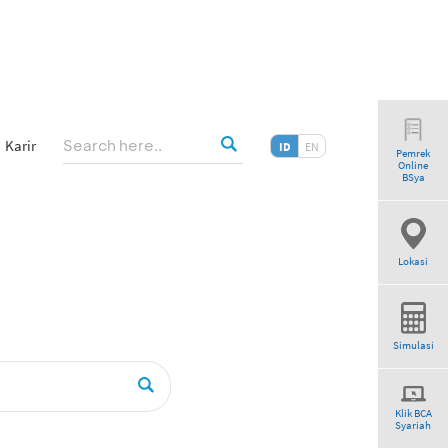
Karir
ID
EN
Pemrek
Online
ogram”
BSya
Lokasi
Simulasi
Klik BCA
Syariah