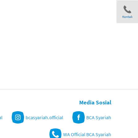
Kontak
Share
Media Sosial
al
bcasyariah.official
BCA Syariah
WA Official BCA Syariah