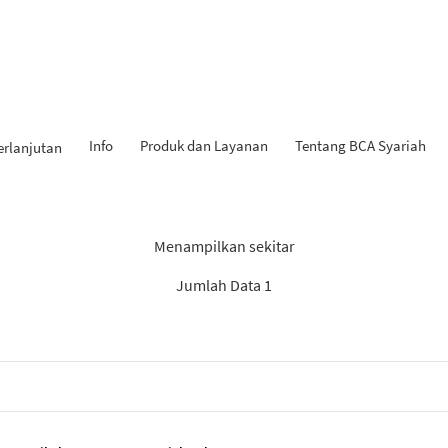
Info
Produk dan Layanan
Tentang BCA Syariah
erlanjutan
 Penemuan: “Experienced Pr
Menampilkan sekitar
Jumlah Data 1