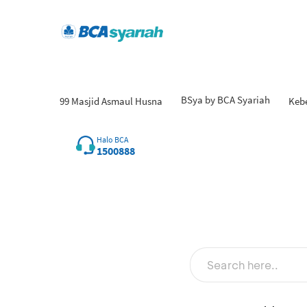
BSya by BCA Syariah
99 Masjid Asmaul Husna
Keb
Hasil
Halo BCA
1500888