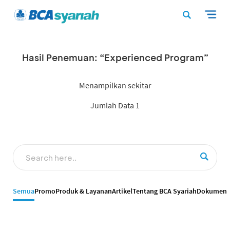
Hasil Penemuan: “Experienced Program”
Menampilkan sekitar
Jumlah Data 1
Semua
Promo
Produk & Layanan
Artikel
Tentang BCA Syariah
Dokumen