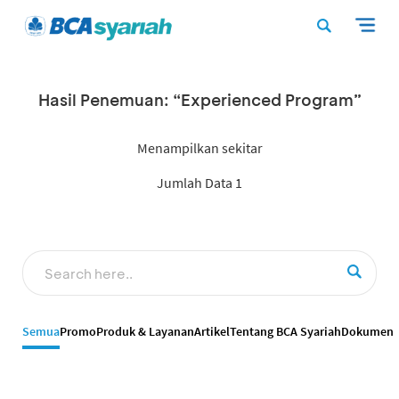
Hasil Penemuan: “Experienced Program”
Menampilkan sekitar
Jumlah Data 1
Semua
Promo
Produk & Layanan
Artikel
Tentang BCA Syariah
Dokumen