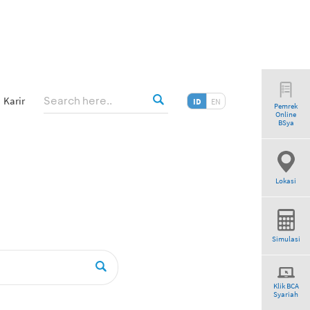
Karir
ID
EN
Pemrek
Online
ogram”
BSya
Lokasi
Simulasi
Klik BCA
Syariah