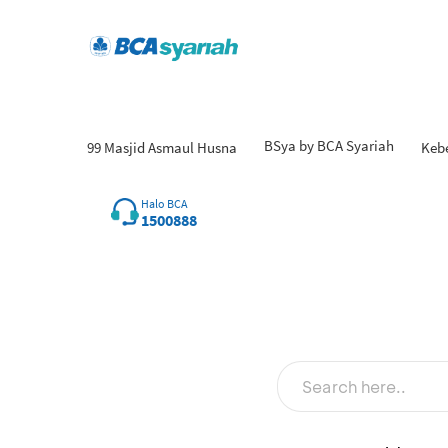
BSya by BCA Syariah
99 Masjid Asmaul Husna
Keb
Hasil
Halo BCA
1500888