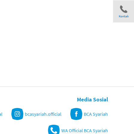
Kontak
Share
Media Sosial
al
bcasyariah.official
BCA Syariah
WA Official BCA Syariah