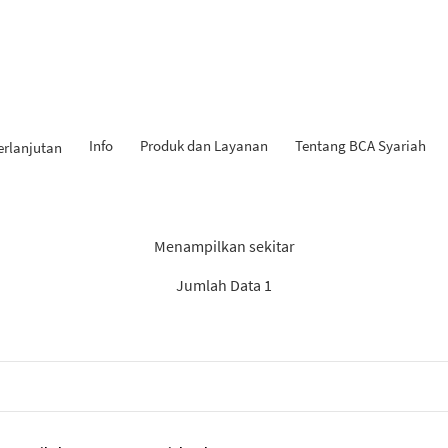
Info
Produk dan Layanan
Tentang BCA Syariah
erlanjutan
 Penemuan: “Experienced Pr
Menampilkan sekitar
Jumlah Data 1