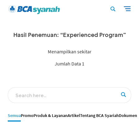
Hasil Penemuan: “Experienced Program”
Menampilkan sekitar
Jumlah Data 1
Semua
Promo
Produk & Layanan
Artikel
Tentang BCA Syariah
Dokumen