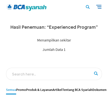
Hasil Penemuan: “Experienced Program”
Menampilkan sekitar
Jumlah Data 1
Semua
Promo
Produk & Layanan
Artikel
Tentang BCA Syariah
Dokumen