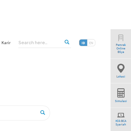
Karir
ID
EN
Pemrek
Online
riah”
BSya
Lokasi
Simulasi
Klik BCA
Syariah