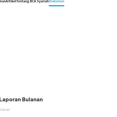
anan
Artikel
Tentang BCA Syariah
Dokumen
| Laporan Bulanan
Bulanan