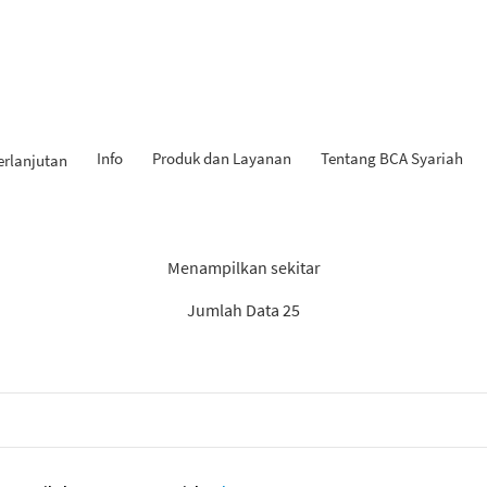
Info
Produk dan Layanan
Tentang BCA Syariah
erlanjutan
l Penemuan: “Berita BCA Sya
Menampilkan sekitar
Jumlah Data 25