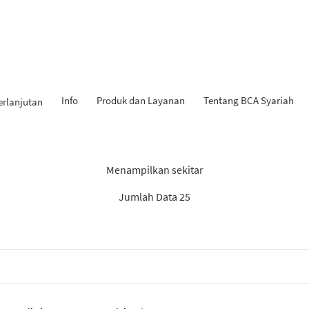
Info
Produk dan Layanan
Tentang BCA Syariah
erlanjutan
l Penemuan: “Berita BCA Sya
Menampilkan sekitar
Jumlah Data 25