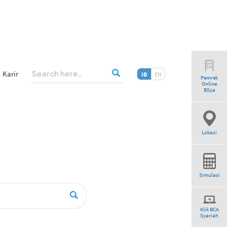
Karir
ID
EN
Pemrek
Online
riah”
BSya
Lokasi
Simulasi
Klik BCA
Syariah