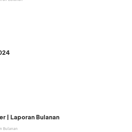
024
r | Laporan Bulanan
an Bulanan