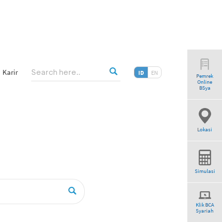
Karir
ID
EN
Pemrek
Online
riah”
BSya
Lokasi
Simulasi
Klik BCA
Syariah