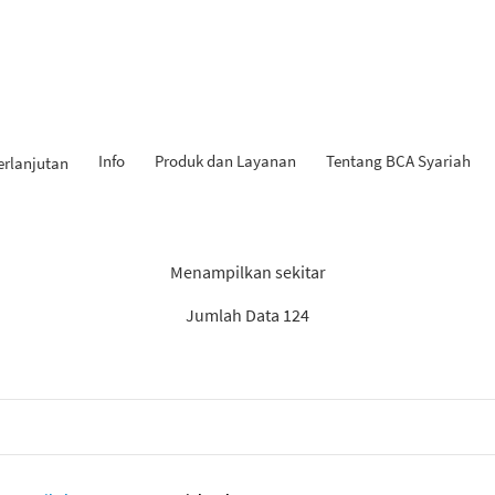
Info
Produk dan Layanan
Tentang BCA Syariah
erlanjutan
l Penemuan: “Berita BCA Sya
Menampilkan sekitar
Jumlah Data 124