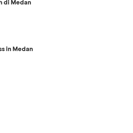
h di Medan
ss in Medan