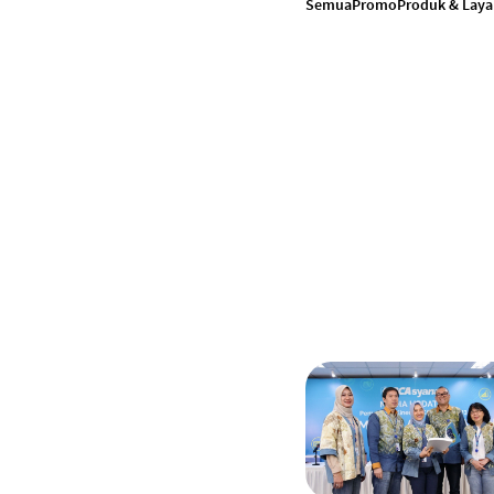
Semua
Promo
Produk & Lay