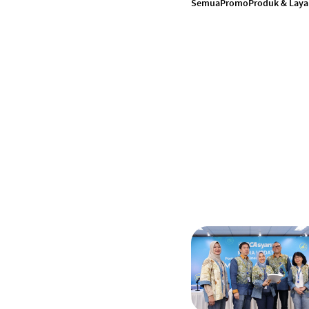
Semua
Promo
Produk & Lay