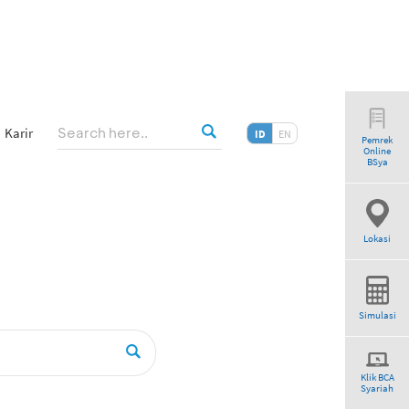
Karir
ID
EN
Pemrek
Online
riah”
BSya
Lokasi
Simulasi
Klik BCA
Syariah