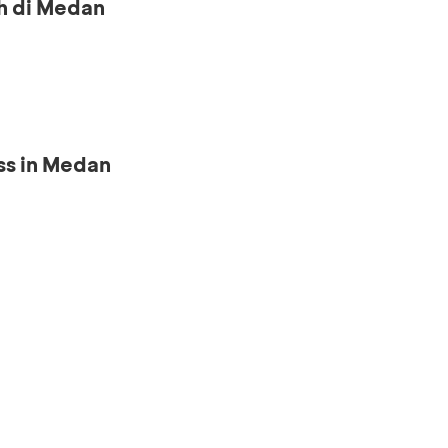
h di Medan
ss in Medan