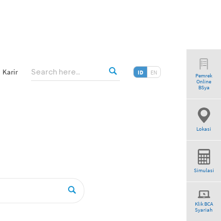
Karir
ID
EN
Pemrek
Online
riah”
BSya
Lokasi
Simulasi
Klik BCA
Syariah