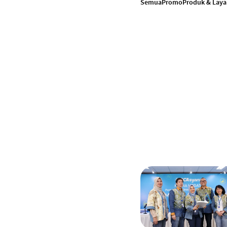
Semua
Promo
Produk & Lay