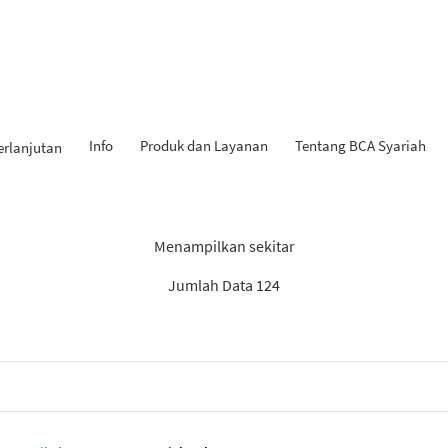
Info
Produk dan Layanan
Tentang BCA Syariah
erlanjutan
l Penemuan: “Berita BCA Sya
Menampilkan sekitar
Jumlah Data 124