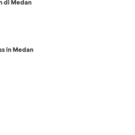
h di Medan
ss in Medan