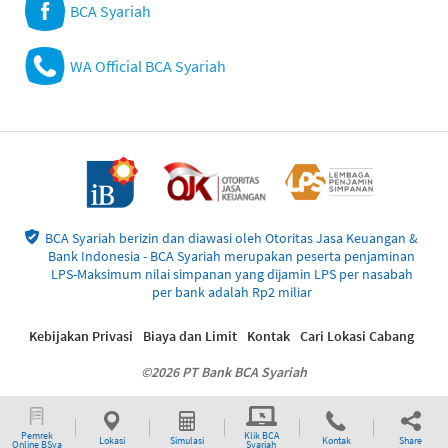
BCA Syariah
WA Official BCA Syariah
BCA Syariah berizin dan diawasi oleh Otoritas Jasa Keuangan &
Bank Indonesia - BCA Syariah merupakan peserta penjaminan
LPS-Maksimum nilai simpanan yang dijamin LPS per nasabah
per bank adalah Rp2 miliar
Kebijakan Privasi
Biaya dan Limit
Kontak
Cari Lokasi Cabang
©2026 PT Bank BCA Syariah
Pemrek
Klik BCA
Lokasi
Simulasi
Kontak
Share
Online BSya
Syariah