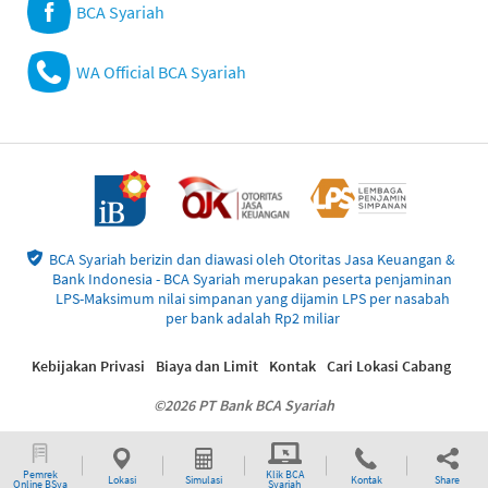
BCA Syariah
WA Official BCA Syariah
BCA Syariah berizin dan diawasi oleh Otoritas Jasa Keuangan &
Bank Indonesia - BCA Syariah merupakan peserta penjaminan
LPS-Maksimum nilai simpanan yang dijamin LPS per nasabah
per bank adalah Rp2 miliar
Kebijakan Privasi
Biaya dan Limit
Kontak
Cari Lokasi Cabang
©2026 PT Bank BCA Syariah
Pemrek
Klik BCA
Lokasi
Simulasi
Kontak
Share
Online BSya
Syariah