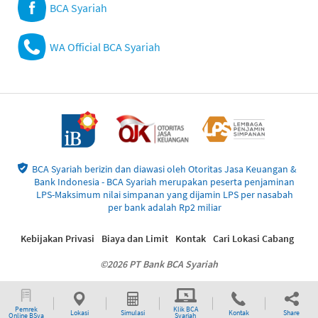
BCA Syariah
WA Official BCA Syariah
BCA Syariah berizin dan diawasi oleh Otoritas Jasa Keuangan &
Bank Indonesia - BCA Syariah merupakan peserta penjaminan
LPS-Maksimum nilai simpanan yang dijamin LPS per nasabah
per bank adalah Rp2 miliar
Kebijakan Privasi
Biaya dan Limit
Kontak
Cari Lokasi Cabang
©2026 PT Bank BCA Syariah
Pemrek
Klik BCA
Lokasi
Simulasi
Kontak
Share
Online BSya
Syariah