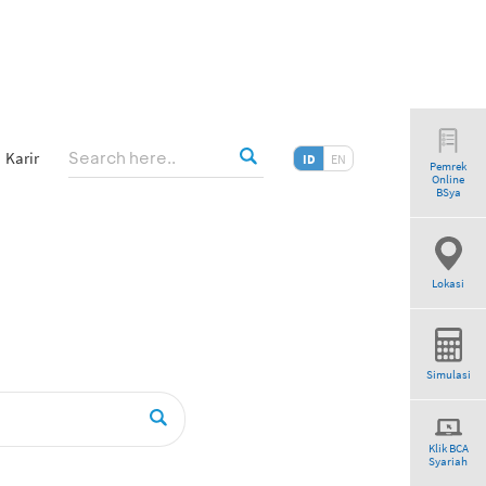
Karir
ID
EN
Pemrek
Online
riah”
BSya
Lokasi
Simulasi
Klik BCA
Syariah