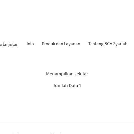
Info
Produk dan Layanan
Tentang BCA Syariah
erlanjutan
l Penemuan: “Berita BCA Sya
Menampilkan sekitar
Jumlah Data 1