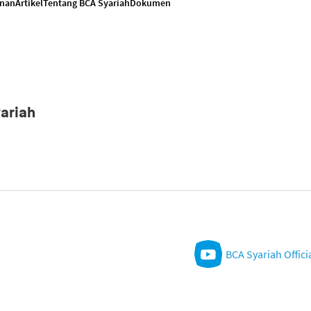
anan
Artikel
Tentang BCA Syariah
Dokumen
ariah
BCA Syariah Offici