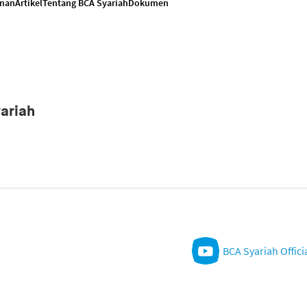
anan
Artikel
Tentang BCA Syariah
Dokumen
ariah
BCA Syariah Offici