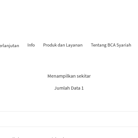
Info
Produk dan Layanan
Tentang BCA Syariah
erlanjutan
l Penemuan: “Berita BCA Sya
Menampilkan sekitar
Jumlah Data 1