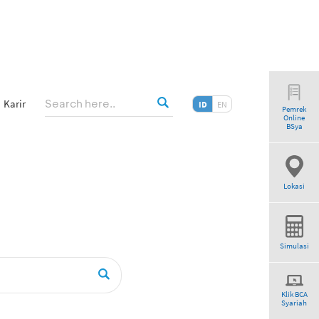
Karir
ID
EN
Pemrek
Online
riah”
BSya
Lokasi
Simulasi
Klik BCA
Syariah