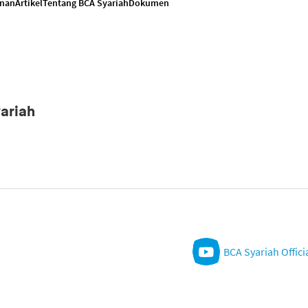
anan
Artikel
Tentang BCA Syariah
Dokumen
ariah
BCA Syariah Offici