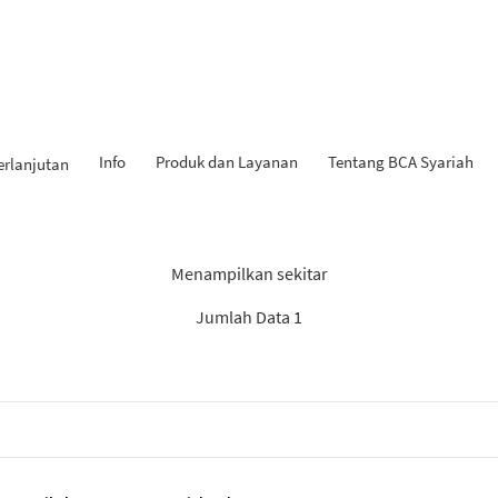
Info
Produk dan Layanan
Tentang BCA Syariah
erlanjutan
l Penemuan: “Berita BCA Sya
Menampilkan sekitar
Jumlah Data 1