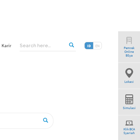
Karir
ID
EN
Pemrek
Online
riah”
BSya
Lokasi
Simulasi
Klik BCA
Syariah