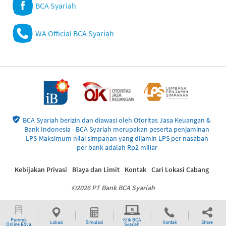
BCA Syariah
WA Official BCA Syariah
BCA Syariah berizin dan diawasi oleh Otoritas Jasa Keuangan &
Bank Indonesia - BCA Syariah merupakan peserta penjaminan
LPS-Maksimum nilai simpanan yang dijamin LPS per nasabah
per bank adalah Rp2 miliar
Kebijakan Privasi
Biaya dan Limit
Kontak
Cari Lokasi Cabang
©2026 PT Bank BCA Syariah
Pemrek
Klik BCA
Lokasi
Simulasi
Kontak
Share
Online BSya
Syariah