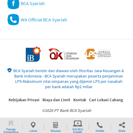
BCA Syariah
WA Official BCA Syariah
BCA Syariah berizin dan diawasi oleh Otoritas Jasa Keuangan &
Bank Indonesia - BCA Syariah merupakan peserta penjaminan
LPS-Maksimum nilai simpanan yang dijamin LPS per nasabah
per bank adalah Rp2 miliar
Kebijakan Privasi
Biaya dan Limit
Kontak
Cari Lokasi Cabang
©2026 PT Bank BCA Syariah
Pemrek
Klik BCA
Lokasi
Simulasi
Kontak
Share
Online BSya
Syariah